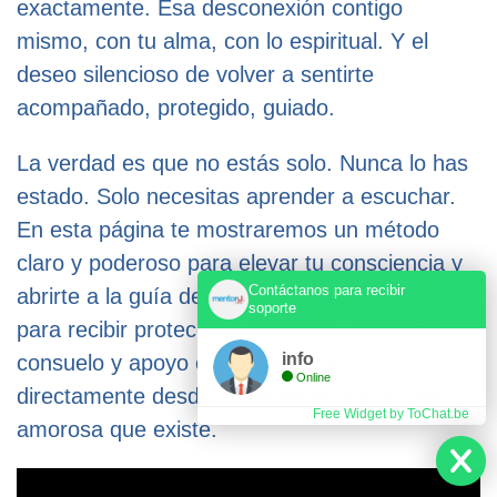
exactamente. Esa desconexión contigo
mismo, con tu alma, con lo espiritual. Y el
deseo silencioso de volver a sentirte
acompañado, protegido, guiado.
La verdad es que no estás solo. Nunca lo has
estado. Solo necesitas aprender a escuchar.
En esta página te mostraremos un método
claro y poderoso para elevar tu consciencia y
Contáctanos para recibir
abrirte a la guía del reino angelical. Un camino
soporte
para recibir protección, sanación, dirección,
info
consuelo y apoyo en tu día a día,
Online
directamente desde la fuente espiritual más
Free Widget by ToChat.be
amorosa que existe.