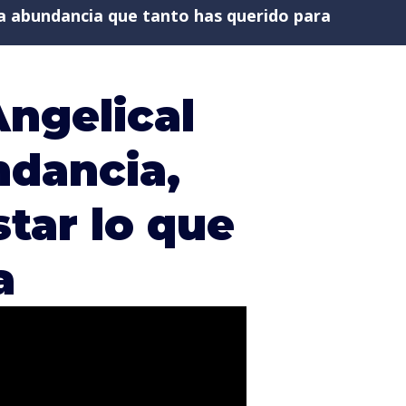
 la abundancia que tanto has querido para
ngelical
ndancia,
star lo que
a