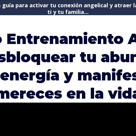
a guía para activar tu conexión angelical y atraer
ti y tu familia...
o Entrenamiento A
sbloquear tu abu
 energía y manife
mereces en la vid