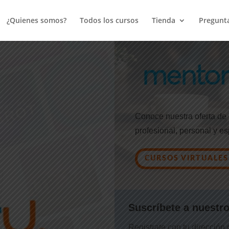
¿Quienes somos?
Todos los cursos
Tienda
Pregunta
Conoce nuestra oferta de c
profesional, personal y esp
CURSOS VIRTUALES
Suscríbete a nuestro
Registrate con tu dirección 