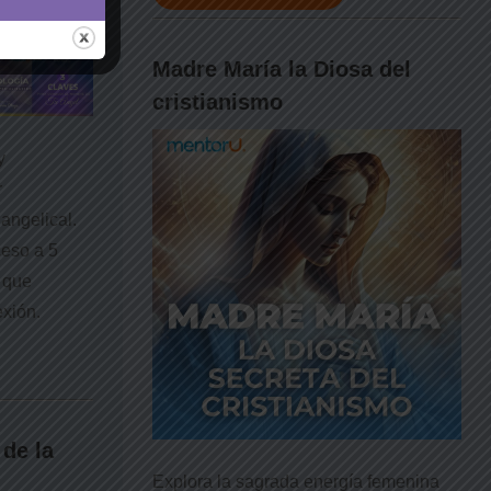
Madre María la Diosa del
cristianismo
y
r
angelical.
ceso a 5
 que
exión.
de la
Explora la sagrada energía femenina