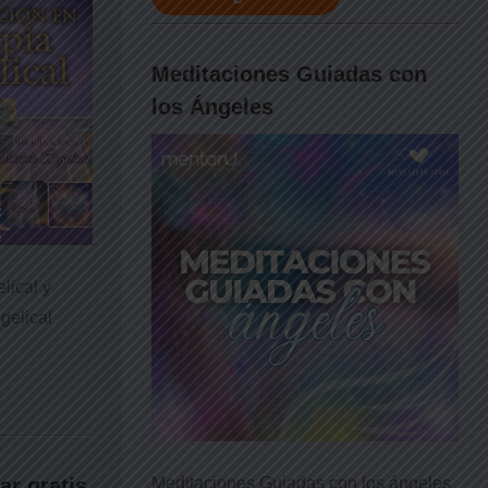
Meditaciones Guiadas con
los Ángeles
lical y
gelical
ar gratis
Meditaciones Guiadas con los ángeles