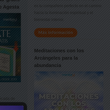
es tu compañero perfecto en el camino
e Agesta
hacia la iluminación espiritual y el
bienestar interior.
Más información
Meditaciones con los
Arcángeles para la
abundancia
écada de
n un archivo