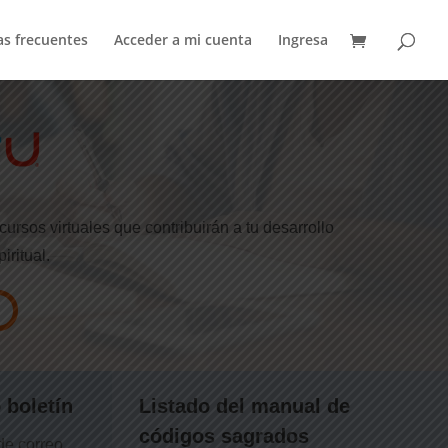
s frecuentes
Acceder a mi cuenta
Ingresa
ursos virtuales que contribuirán a tu desarrollo
iritual.
 boletín
Listado del manual de
códigos sagrados
de correo