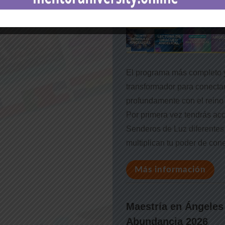
El programa más completo 
transformador para conecta
profundamente con el reino 
Por primera vez tendrás ac
Senderos de Luz diferentes
multiplican tu poder de con
Más información
Maestría en Ángeles 
Abundancia 2026