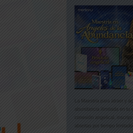
La Maestría para atraer y act
abundancia ilimitada en tu 
conexión angelical, inscrip
abiertas por tiempo limitado