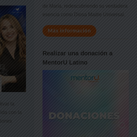
de María, redescubriendo su verdadera
esencia como Diosa Madre Universal.
Más información
Realizar una donación a
MentorU Latino
ivar la
vida con la
ciones
.