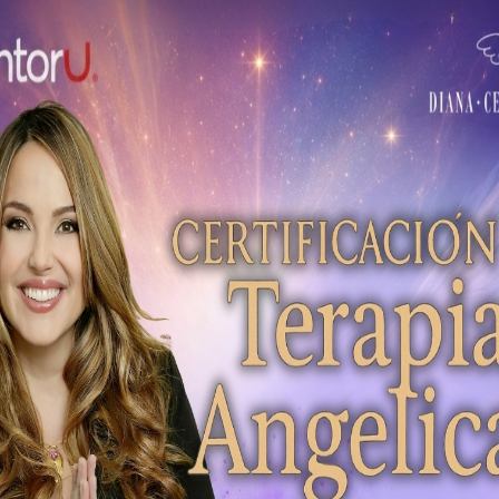
cronológico que podrás reci
mes directamente en tu corr
Más información
Suscríbete al canal 
YouTube