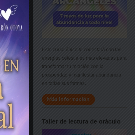
bir mes a
eo.
de
Este curso único te conectará con las
energías celestiales más elevadas para
transformar tu relación con la
prosperidad y manifestar abundancia
en todas sus formas.
Más información
Taller de lectura de oráculo