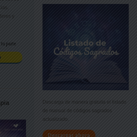
cias,
leres y
apia
Descarga de manera gratuita el listado
de manual de códigos sagrados
actualizado.
Descargar ahora