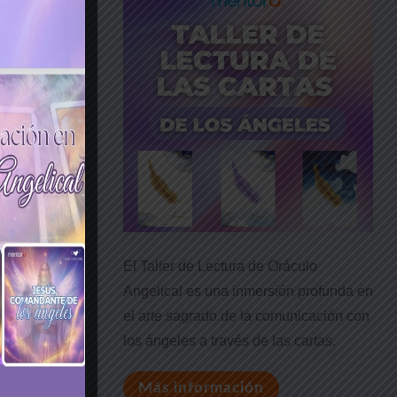
Tube, todas
deos
 2026
El Taller de Lectura de Oráculo
Angelical es una inmersión profunda en
el arte sagrado de la comunicación con
los ángeles a través de las cartas.
Más información