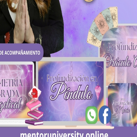
Suscríbete al canal de You
las semanas hay nuevos vi
Más información
Inmersión Angelical