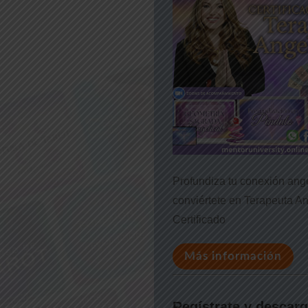
Profundiza tu conexión ange
conviértete en Terapeuta An
Certificado
Más información
Regístrate y descarg